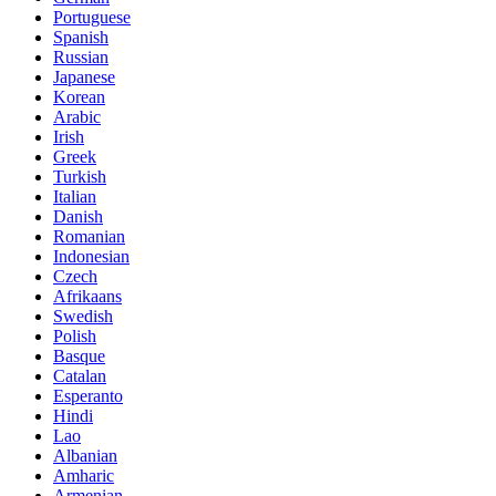
Portuguese
Spanish
Russian
Japanese
Korean
Arabic
Irish
Greek
Turkish
Italian
Danish
Romanian
Indonesian
Czech
Afrikaans
Swedish
Polish
Basque
Catalan
Esperanto
Hindi
Lao
Albanian
Amharic
Armenian