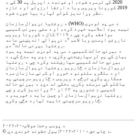
2020 کې ترسره شوه، او غونډه د اپریل په 30 کې د
2019 کورونا ویروس وبا د ارتقا ارزولو او د تازه
نظر وړاندیز کولو لپاره بیا جوړه شوه.
د روغتیا نړیوال سازمان (WHO) د می په لومړۍ
نیټه یوه اعلامیه خپره کړه، او د هغې بیړنۍ کمیټې
موافقه وکړه چې د ۲۰۱۹ کال د کورونا ویروس
ناروغۍ اوسنۍ وبا لاهم "د نړیوالې اندیښنې عامه
روغتیا بیړنی حالت" دی.
د بیړني حالت کمیټې د می په لومړۍ نیټه په یوه
بیان کې یو لړ سپارښتنې وکړې. د دوی په منځ کې، د
بیړني حالت کمیټې سپارښتنه وکړه چې د روغتیا
نړیوال سازمان د څارویو روغتیا نړیوال سازمان
او د ملګرو ملتونو د خوړو او کرنې سازمان سره
همکاري وکړي ترڅو د ویروس د څارویو سرچینې په
ټاکلو کې مرسته وکړي. مخکې له دې، د بیړني حالت
کمیټې د جنوري په ۲۳ او ۳۰ وړاندیز کړی و چې
روغتیا نړیوال سازمان او چین باید د خپریدو د
څارویو سرچینې تایید لپاره هڅې وکړي.
د پوسټ وخت: جولای-۲۰-۲۰۲۲
© د چاپ حق - ۲۰۱۰-۲۰۲۲: ټول حقونه خوندي دي.