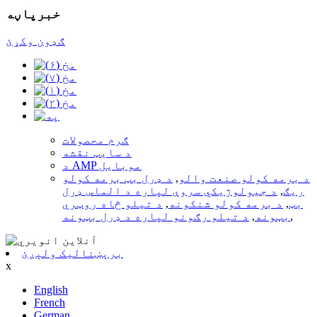
خبرپاڼه
ګډون وکړئ
ګرم محصولات
د سایټ نقشه
د AMP موبایل
د برمه کولو صنعت والو
,
د ډرل بټ برمه کولو
ریګ
,
د جیولوژیکي سروې لپاره د الماس ډرل
بټ
,
د برمه کولو شنکونه
,
د تیلو څاه روټري
,
بټونه
,
د تیلو رګونو لپاره د ډرل بټونه
برېښنالیک ولېږئ
x
English
French
German