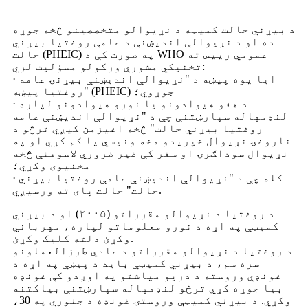
د بیړني حالت کمیټه د نړیوالو متخصصینو څخه جوړه
ده او د نړیوالې اندیښنې د عامې روغتیا بیړني
حالت (PHEIC) په صورت کې د WHO عمومي رییس ته
تخنیکي مشورې ورکولو مسؤلیت لري:
· ایا یوه پیښه د "نړیوالې اندیښنې بیړنۍ عامه
روغتیا پیښه" (PHEIC) جوړوي؛
· د هغو هیوادونو یا نورو هیوادونو لپاره
لنډمهاله سپارښتنې چې د "نړیوالې اندیښنې عامه
روغتیا بیړني حالت" څخه اغیزمن کیږي ترڅو د
ناروغۍ نړیوال خپریدو مخه ونیسي یا کم کړي او په
نړیوال سوداګرۍ او سفر کې غیر ضروري لاسوهنې څخه
مخنیوی وکړي؛
· کله چې د "نړیوالې اندیښنې عامې روغتیا بیړني
حالت" حالت پای ته ورسیږي.
د روغتیا د نړیوالو مقرراتو (۲۰۰۵) او د بیړني
کمیټې په اړه د نورو معلوماتو لپاره، مهرباني
وکړئ دلته کلیک وکړئ.
د روغتیا د نړیوالو مقرراتو د عادي طرزالعملونو
سره سم، د بیړني کمیټې باید د پیښې په اړه د
غونډې وروسته د دریو میاشتو په اوږدو کې غونډه
بیا جوړه کړي ترڅو لنډمهاله سپارښتنې بیاکتنه
وکړي. د بیړني کمیټې وروستۍ غونډه د جنوري په 30،