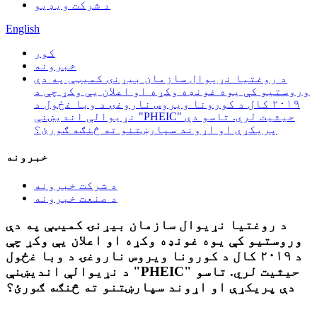
د شرکت ویډیو
English
کور
خبرونه
د روغتیا نړیوال سازمان بیړنۍ کمیټې په دې
وروستیو کې یوه غونډه وکړه او اعلان یې وکړ چې د
۲۰۱۹ کال د کورونا ویروس ناروغۍ د وبا غځول د
نړیوالې اندیښنې "PHEIC" حیثیت لري. تاسو دې
پریکړې او اړوند سپارښتنو ته څنګه ګورئ؟
خبرونه
د شرکت خبرونه
د صنعت خبرونه
د روغتیا نړیوال سازمان بیړنۍ کمیټې په دې
وروستیو کې یوه غونډه وکړه او اعلان یې وکړ چې
د ۲۰۱۹ کال د کورونا ویروس ناروغۍ د وبا غځول
د نړیوالې اندیښنې "PHEIC" حیثیت لري. تاسو
دې پریکړې او اړوند سپارښتنو ته څنګه ګورئ؟