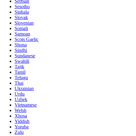
Serbian
Sesotho
Sinhala
Slovak
Slovenian
Somali
Samoan
Scots Gaelic
Shona
Sindhi
Sundanese
Swahili
Tajik
Tamil
Telugu
Thai
Ukrainian
Urdu
Uzbek
Vietnamese
Welsh
Xhosa
Yiddish
Yoruba
Zulu