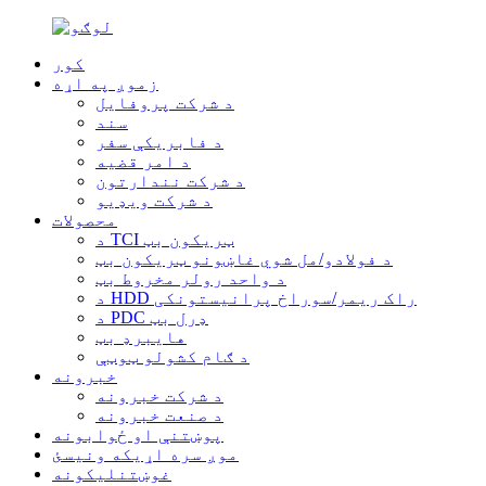
کور
زموږ په اړه
د شرکت پروفایل
سند
د فابریکې سفر
د امر قضیه
د شرکت نندارتون
د شرکت ویډیو
محصولات
د TCI ټریکون بټ
د فولادو/مل شوي غاښونو ټریکون بټ
د واحد رولر مخروط بټ
د HDD راک ریمر/سوراخ پرانیستونکی
د PDC ډرل بټ
هایبرډ بټ
د ګام کشولو ټوټې
خبرونه
د شرکت خبرونه
د صنعت خبرونه
پوښتنې او ځوابونه
موږ سره اړیکه ونیسئ
غوښتنلیکونه