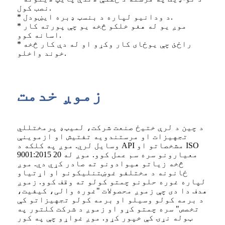
نصب کول.
* د ودانیو لپاره د بنسټ ډبره ایښودل.
* موږ یو له هغو خلکو څخه یو چې پورته کار
اسانه کوو.
* راځئ چې یوځای کار وکړو او له دې کار څخه
خوند واخلو.
زموږ خدمت
د چین د لرې ختیځ صنعت شرکت، لمیټډ پرمختللي
تجهیزات او مرستندویه تفتیش او ازموینې
وسایل لري. موږ په کلکه د API مشخصاتو او ISO
9001:2015 معیارونو سره سم عمل کوو. موږ له 20
څخه زیاتو هیوادونو ته صادر کړي دي. موږ
ځانونه د مختلفو غوښتنلیکونو او اړتیاو
لپاره غوره حلونو چمتو کولو ته وقف کوو. زموږ
هدف دا دی چې زموږ محصولات "غوره والی، کیفیت،
د برمه کولو وسیلو او برمه کولو تجهیزاتو کې
تخصص" سره چمتو کړو او زموږ د شرکت کلتور په
ټوله نړۍ کې خپور کړو. موږ غواړو چې په کور