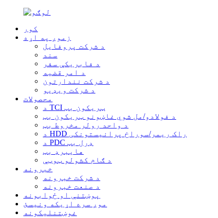
کور
زموږ په اړه
د شرکت پروفایل
سند
د فابریکې سفر
د امر قضیه
د شرکت نندارتون
د شرکت ویډیو
محصولات
د TCI ټریکون بټ
د فولادو/مل شوي غاښونو ټریکون بټ
د واحد رولر مخروط بټ
د HDD راک ریمر/سوراخ پرانیستونکی
د PDC ډرل بټ
هایبرډ بټ
د ګام کشولو ټوټې
خبرونه
د شرکت خبرونه
د صنعت خبرونه
پوښتنې او ځوابونه
موږ سره اړیکه ونیسئ
غوښتنلیکونه