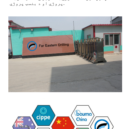
پروژې او د بنسټ پروژې.