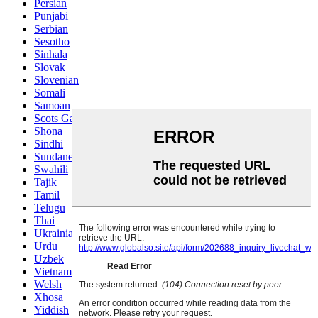
Persian
Punjabi
Serbian
Sesotho
Sinhala
Slovak
Slovenian
Somali
Samoan
Scots Gaelic
Shona
Sindhi
Sundanese
Swahili
Tajik
Tamil
Telugu
Thai
Ukrainian
Urdu
Uzbek
Vietnamese
Welsh
Xhosa
Yiddish