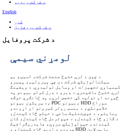
د شرکت ویډیو
English
کور
د شرکت پروفایل
د شرکت پروفایل
لومړني سیمې
د چین د لرې ختیځ صنعت شرکت، لمیټډ یو
ټیکنالوژیکي شرکت دی چې پټرولیم، پیټرو
کیمیاوي تجهیزات او وسایل تولیدوي. د ویفینګ
لرې ختیځ ماشینري د ډبرو د ډرل کولو بټونو په
څیړنه او تولید کې تخصص لري، په ځانګړي توګه
د ټریکون بټونو، PDC بټونو، HDD سوراخ
خلاصونکي، د بنسټ رولر کټرونو او اړوندو
وسایلو، د غوښتنلیک ساحې د تیلو څاه کیندل،
د ګازو څاه کیندل، د جیوترمل څاه کیندل، کان
کیندنه، جیولوژیکي سروې، هایدروګرافیک
سروې، د اوبو څاه کیندل، د HDD پایپ لاین