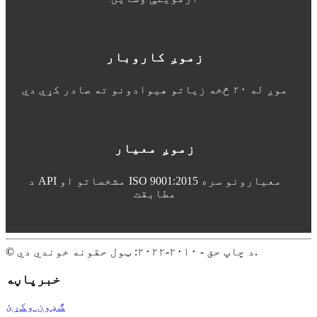
زموږ کاروبار
موږ له ۲۰ څخه زیاتو هیوادونو ته صادر کړي دي
زموږ معیار
د API مشخصاتو او ISO 9001:2015 معیارونو سره
مطابقت
© د چاپ حق - ۲۰۱۰-۲۰۲۲: ټول حقونه خوندي دي.
خبرپاڼه
ګډون وکړئ