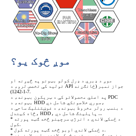
موږ څوک یو؟
موږ د ډبرې د ډرل کولو بټونو په څیړنه او
تولید کې تخصص لرو، د API جواز نمبر (ځانګړنه
7-1-1242).
په اصلي محصولاتو کې د ټریکون بټونه، د PDC
بټونه، د HDD سوري خلاصونکي شامل دي،
د بنسټ رولر مخروط بټونه، د غوښتنلیک ساحې د
څاه کیندل، HDD، پایلینګ شامل دي ...
* د ځمکې لاندې د انرژۍ سرچینو څخه ګټه پورته
کول.
* د ځمکې لاندې اوبو څخه ګټه پورته کول.
* د نو-ډیګ په مرسته د ځمکې لاندې پایپ لاینونه