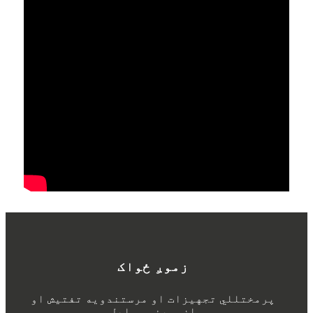
زموږ ځواک
پرمختللي تجهیزات او مرستندویه تفتیش او
ازموینې وسایل