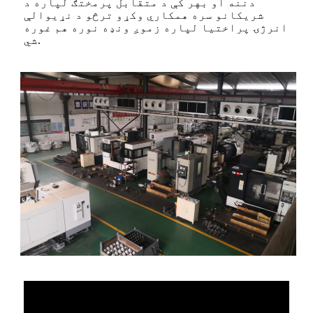
دننه او بهر کې د متقابل پرمختګ لپاره د
شریکانو سره همکاري وکړو ترڅو د نړیوالې
انرژۍ پراختیا لپاره زموږ ونډه نوره هم غوره
شي.