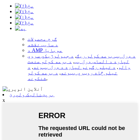
ګرم محصولات
د سایټ نقشه
د AMP موبایل
د ډرل بټ برمه کولو ریګ
,
د جیولوژیکي سروې
لپاره د الماس ډرل بټ
,
د برمه کولو صنعت
والو
,
د تیلو رګونو لپاره د ډرل بټونه
,
د
تیلو څاه روټري بټونه
,
د برمه کولو
,
شنکونه
برېښنالیک ولېږئ
x